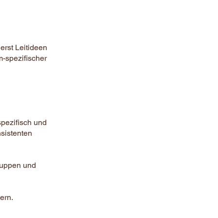
rst Leitideen
m-spezifischer
spezifisch und
nsistenten
gruppen und
ern.