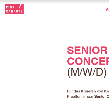
A
SENIOR
CONCE
(M/W/D)
Für das Kreieren von Kr
Kreation eine:n
Senior C