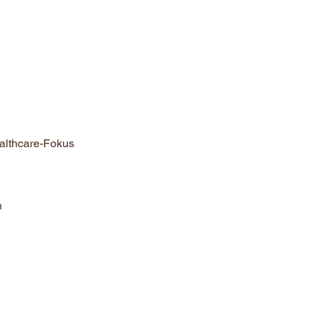
ealthcare-Fokus
n